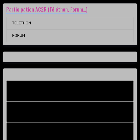
Participation AC2R (Téléthon, Forum...)
TELETHON
FORUM
Facebook New
FB Old
Compteur de victoires