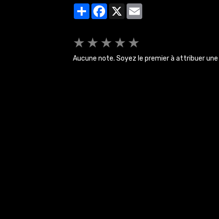
Partager
Facebook
X
Email
★
★
★
★
★
Aucune note. Soyez le premier à attribuer une 