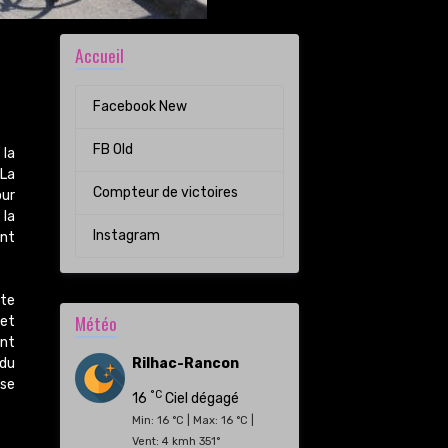
Accueil
Facebook New
FB Old
 la
 La
Compteur de victoires
our
 la
Instagram
ont
ute
Météo
 et
ont
 du
Rilhac-Rancon
 se
°C
16
Ciel dégagé
Min: 16 °C | Max: 16 °C |
Vent: 4 kmh 351°