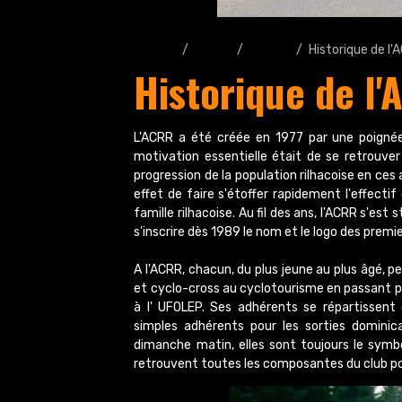
Accueil
Pages
Le club
Historique de l
Historique de l
L'ACRR a été créée en 1977 par une poigné
motivation essentielle était de se retrouver
progression de la population rilhacoise en ces 
effet de faire s'étoffer rapidement l'effec
famille rilhacoise. Au fil des ans, l'ACRR s'est
s'inscrire dès 1989 le nom et le logo des premi
A l'ACRR, chacun, du plus jeune au plus âgé, p
et cyclo-cross au cyclotourisme en passant par 
à l' UFOLEP. Ses adhérents se répartissen
simples adhérents pour les sorties domini
dimanche matin, elles sont toujours le symbo
retrouvent toutes les composantes du club pou