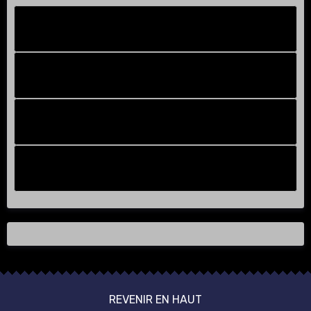
Facebook New
FB Old
Compteur de victoires
Instagram
REVENIR EN HAUT