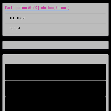
Participation AC2R (Téléthon, Forum...)
TELETHON
FORUM
Facebook New
FB Old
Compteur de victoires