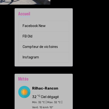
Accueil
Facebook New
FB Old
Compteur de victoires
Instagram
Météo
Rilhac-Rancon
°C
32
Ciel dégagé
Min: 32 °C | Max: 32 °C |
Vent: 15 kmh 15°