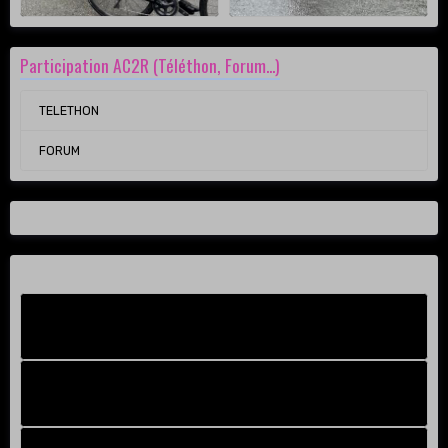
Participation AC2R (Téléthon, Forum...)
TELETHON
FORUM
Facebook New
FB Old