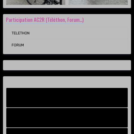
Participation AC2R (Téléthon, Forum...)
TELETHON
FORUM
Facebook New
FB Old