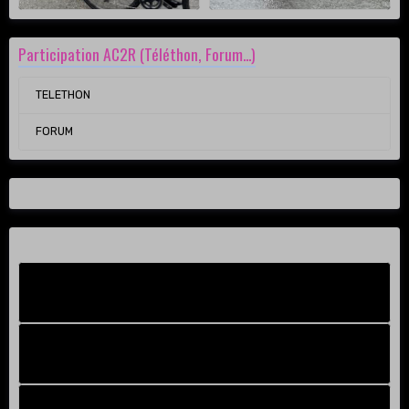
Participation AC2R (Téléthon, Forum...)
TELETHON
FORUM
Facebook New
FB Old