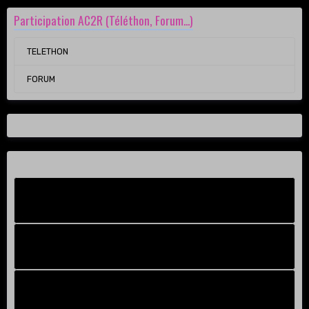
Participation AC2R (Téléthon, Forum...)
TELETHON
FORUM
Facebook New
FB Old
Compteur de victoires