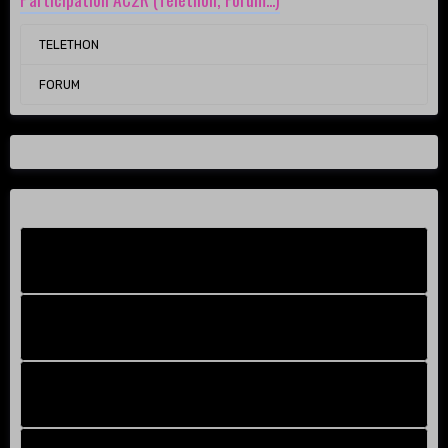
TELETHON
FORUM
Facebook New
FB Old
Compteur de victoires