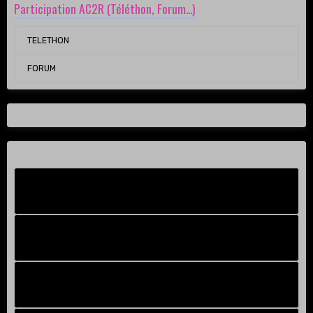
Participation AC2R (Téléthon, Forum...)
TELETHON
FORUM
Facebook New
FB Old
Compteur de victoires