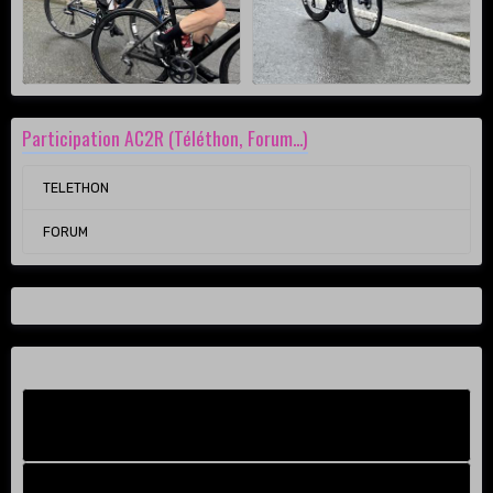
Participation AC2R (Téléthon, Forum...)
TELETHON
FORUM
Facebook New