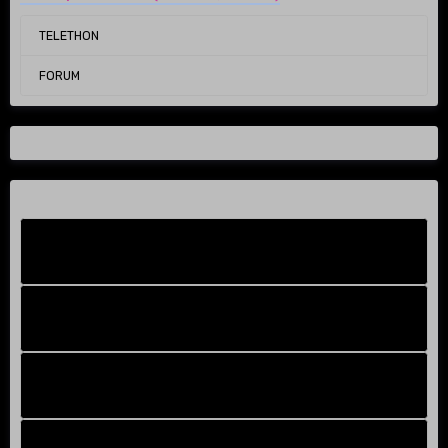
TELETHON
FORUM
Facebook New
FB Old
Compteur de victoires