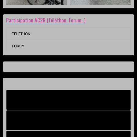
Participation AC2R (Téléthon, Forum...)
TELETHON
FORUM
Facebook New
FB Old