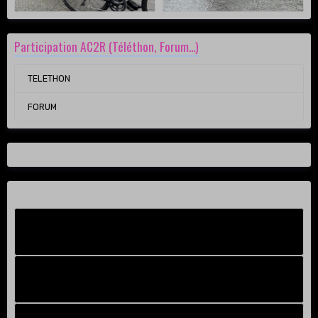
Participation AC2R (Téléthon, Forum...)
TELETHON
FORUM
Facebook New
FB Old