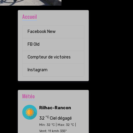
Accueil
Facebook New
FB Old
Compteur de victoires
Instagram
Météo
Rilhac-Rancon
°C
32
Ciel dégagé
Min: 32 °C | Max: 32 °C |
Vent: 11 kmh 335°