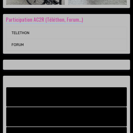
Participation AC2R (Téléthon, Forum...)
TELETHON
FORUM
Facebook New
FB Old