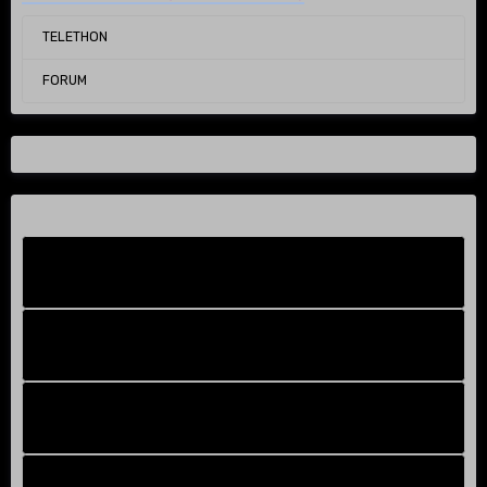
TELETHON
FORUM
Facebook New
FB Old
Compteur de victoires