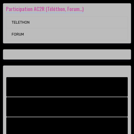
Participation AC2R (Téléthon, Forum...)
TELETHON
FORUM
Facebook New
FB Old
Compteur de victoires