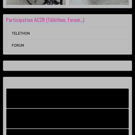
Participation AC2R (Téléthon, Forum...)
TELETHON
FORUM
Facebook New
FB Old