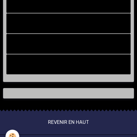
Facebook New
FB Old
Compteur de victoires
Instagram
REVENIR EN HAUT