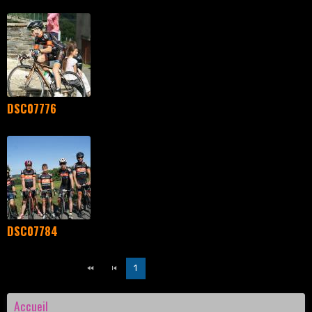
DSC07776
DSC07784
1
2
3
Accueil