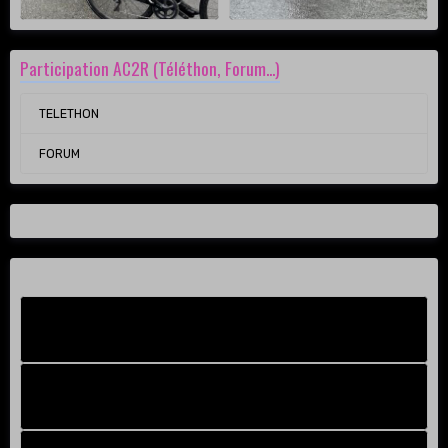
Participation AC2R (Téléthon, Forum...)
TELETHON
FORUM
Facebook New
FB Old