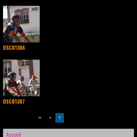
DSC01386
DSC01387
1
2
3
Accueil