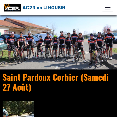
AC2R en LIMOUSIN
Saint Pardoux Corbier (Samedi
27 Août)