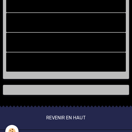
Facebook New
FB Old
Compteur de victoires
Instagram
REVENIR EN HAUT