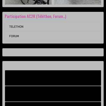
Participation AC2R (Téléthon, Forum...)
TELETHON
FORUM
Facebook New
FB Old