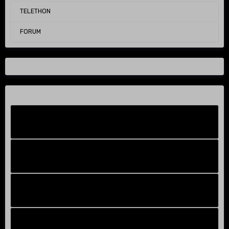
TELETHON
FORUM
Facebook New
FB Old
Compteur de victoires
Instagram