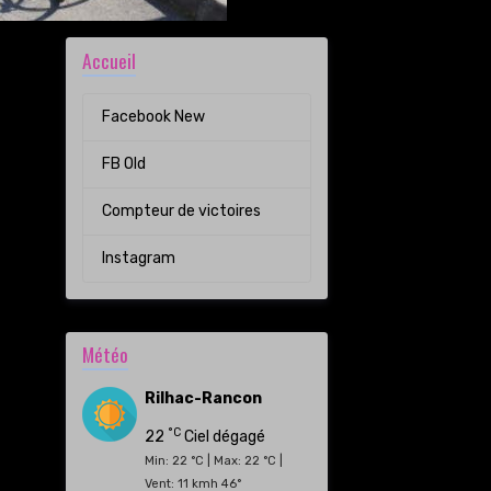
Accueil
Facebook New
FB Old
Compteur de victoires
Instagram
Météo
Rilhac-Rancon
°C
22
Ciel dégagé
Min: 22 °C | Max: 22 °C |
Vent: 11 kmh 46°