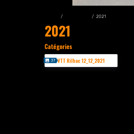
Accueil
Album photo
2021
2021
Catégories
VTT Rilhac 12_12_2021
37