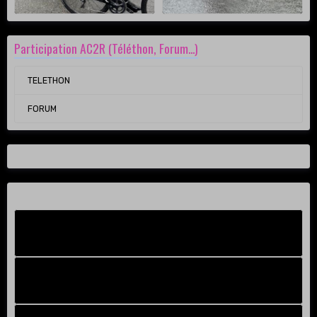
Participation AC2R (Téléthon, Forum...)
TELETHON
FORUM
Facebook New
FB Old