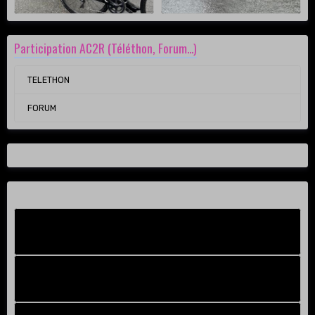
Participation AC2R (Téléthon, Forum...)
TELETHON
FORUM
Facebook New
FB Old